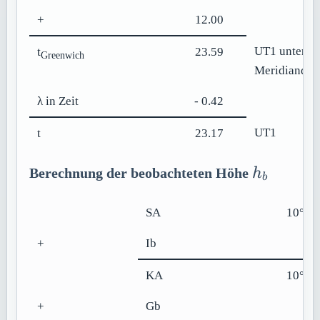
+
12.00
UT1 unterer
t
23.59
Greenwich
Meridiandur
λ in Zeit
- 0.42
UT1
t
23.17
h_b
Berechnung der beobachteten Höhe
h
b
SA
10° 30
+
Ib
-2
KA
10° 28
+
Gb
+ 8