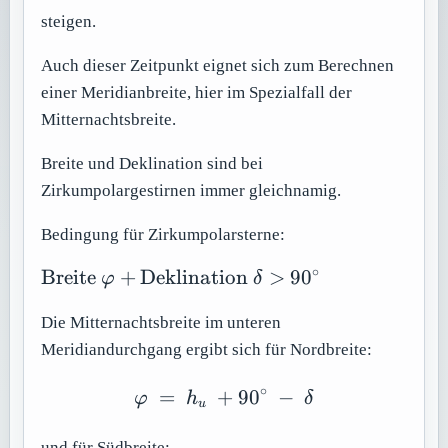
steigen.
Auch dieser Zeitpunkt eignet sich zum Berechnen
einer Meridianbreite, hier im Spezialfall der
Mitternachtsbreite.
Breite und Deklination sind bei
Zirkumpolargestirnen immer gleichnamig.
Bedingung für Zirkumpolarsterne:
∘
\text{Breite }
Breite
+
Deklination
>
9
0
φ
δ
\varphi +
\text{Deklination
Die Mitternachtsbreite im unteren
} \delta >
Meridiandurchgang ergibt sich für Nordbreite:
90^\circ
∘
=
+
\varphi \ =\ h_u\ +90{}
90
−
φ
h
δ
u
und für Südbreite: