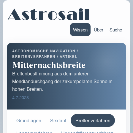
Wissen
Über
Suche
ASTRONOMISCHE NAVIGATION /
BREITENVERFAHREN / ARTIKEL
Mitternachtsbreite
Breitenbestimmung aus dem unteren
Meridiandurchgang der zirkumpolaren Sonne in
hohen Breiten.
4.7.2023
Grundlagen
Sextant
Breitenverfahren