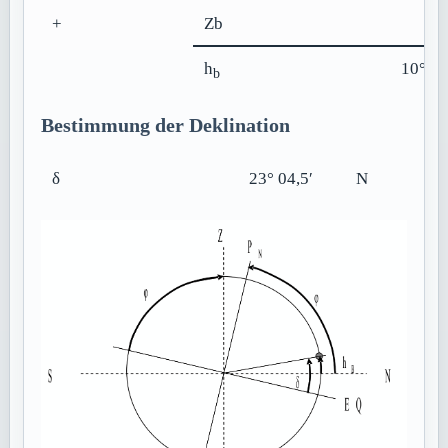
+
Zb
-0
h
10° 36
b
Bestimmung der Deklination
δ
23° 04,5′
N