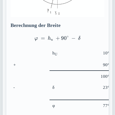
Berechnung der Breite
∘
=
+
\varphi \ =\ h_u\ +90{}
90
−
φ
h
δ
u
h
10° 36
U
+
90° 00
100° 36
-
δ
23° 04
φ
77° 31