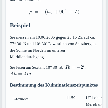
∘
=
−
(
\varphi \ =\ -(h_u\ +90
+
90
+
)
φ
h
δ
u
Beispiel
Sie messen am 10.06.2005 gegen 23.15 ZZ auf ca.
77° 30’ N und 10° 30’ E, westlich von Spitzbergen,
die Sonne im Norden im unteren
Meridiandurchgang.
′
Ib
Ah
=
−
2
Sie lesen am Sextant 10° 30’ ab,
I
b
,
=
=
=
2
A
h
m
.
-2'
2\,m
Bestimmung des Kulminationszeitpunktes
t
11.59
UT1 oberer
Greenwich
Meridiandur