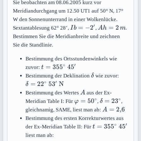
Sie beobachten am 08.06.2005 kurz vor
Meridiandurchgang um 12.50 UT1 auf 50° N, 17°
W den Sonnenunterrand in einer Wolkenlücke.
′
Ib
Ah
=
−
2
=
2
Sextantablesung 62° 28’,
I
b
,
A
h
m
.
=
=
Bestimmen Sie die Meridianbreite und zeichnen
-2'
2\,m
Sie die Standlinie.
Bestimmung des Ortsstundenwinkels wie
∘
′
t =
=
35
5
4
5
zuvor:
t
355^\circ\
\delta
\delta 
Bestimmung der Deklination
δ
wie zuvor:
45'
22^\cir
∘
′
=
2
2
5
3
N
δ
\
A
Bestimmung des Wertes
A
aus der Ex-
\math
∘
∘
\varphi
\delta
=
5
0
=
2
3
Meridian Table I: Für
φ
,
δ
,
=
=
A =
=
2
,
6
gleichnamig, SAME, liest man ab:
A
50^\circ
23^\circ
2{,}6
Bestimmung des ersten Korrekturwertes aus
∘
′
t =
=
35
5
4
5
der Ex-Meridian Table II: Für
t
355^\circ\
liest man ab: