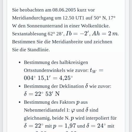
Sie beobachten am 08.06.2005 kurz vor
Meridiandurchgang um 12.50 UT1 auf 50° N, 17°
W den Sonnenunterrand in einer Wolkenlücke.
′
Ib
Ah
=
−
2
=
2
Sextantablesung 62° 28’,
I
b
,
A
h
m
.
=
=
Bestimmen Sie die Meridianbreite und zeichnen
-2'
2\,m
Sie die Standlinie.
Bestimmung des halbkreisigen
t_W =
=
Ortsstundenwinkels wie zuvor:
t
W
004^\circ\
∘
′
∘
00
4
15
,
1
=
4
,
2
5
15{,}1' =
\delta
\delta 
Bestimmung der Deklination
δ
wie zuvor:
4{,}25^\circ
22^\cir
∘
′
=
2
2
5
3
N
δ
\
p
Bestimmung des Faktors
p
aus
\math
\varphi
\delta
Nebenmeridiantafel I:
φ
und
δ
sind
p
\delt
gleichnamig, beide N.
p
wird interpoliert für
=
∘
∘
p =
\delta
p =
=
2
2
=
1
,
97
=
2
4
δ
mit
p
und
δ
mit
22^\c