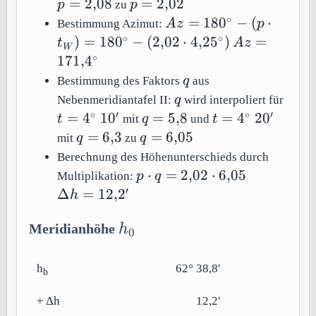
1{,}97
=
2{,}0
p =
=
2
,
08
=
2
,
02
p
zu
p
24^\circ
2{,}02
∘
Az =
=
18
0
−
(
⋅
Bestimmung Azimut:
A
z
p
180^\circ -
∘
∘
Az =
)
=
18
0
−
(
2
,
02
⋅
4
,
2
5
)
=
t
A
z
W
(p \cdot
171{,}4^\cir
∘
171
,
4
t_W) =
q
Bestimmung des Faktors
q
aus
180^\circ -
q
t =
Nebenmeridiantafel II:
q
wird interpoliert für
(2{,}02
4^\c
∘
′
∘
′
q =
t =
=
4
1
0
=
5
,
8
=
4
2
0
t
mit
q
und
t
\cdot
10'
5{,}8
4^\circ\
q =
q =
=
6
,
3
=
6
,
05
mit
q
zu
q
4{,}25^\circ)
20'
6{,}3
6{,}05
Berechnung des Höhenunterschieds durch
p
\Delta
⋅
=
2
,
02
⋅
6
,
05
Multiplikation:
p
q
\cdot
h =
′
Δ
=
12
,
2
h
q =
12{,}2'
2{,}02
h_0
Meridianhöhe
h
0
\cdot
6{,}05
h
62° 38,8′
b
+ Δh
12,2′