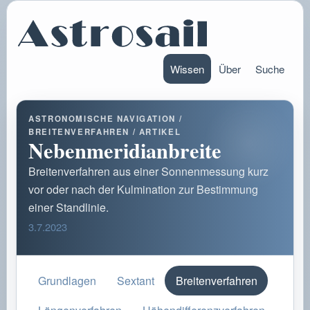
Wissen
Über
Suche
ASTRONOMISCHE NAVIGATION /
BREITENVERFAHREN / ARTIKEL
Nebenmeridianbreite
Breitenverfahren aus einer Sonnenmessung kurz
vor oder nach der Kulmination zur Bestimmung
einer Standlinie.
3.7.2023
Grundlagen
Sextant
Breitenverfahren