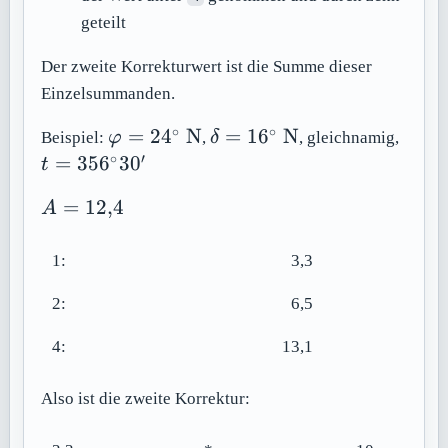
geteilt
Der zweite Korrekturwert ist die Summe dieser
Einzelsummanden.
∘
∘
\varphi =
\delta =
t =
=
2
4
N
=
1
6
N
Beispiel:
φ
,
δ
, gleichnamig,
24^\circ \
16^\circ \
356^\
∘
′
=
35
6
3
0
t
\mathrm{N}
\mathrm{N}
30'
A =
=
12
,
4
A
12{,}4
1:
3,3
2:
6,5
4:
13,1
Also ist die zweite Korrektur: