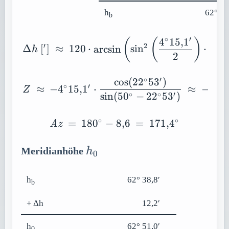
h
62° 38
b
∘
′
4
15
,
1
cos
(
\Delta h\ [']\ \approx 
(
(
)
2
′
Δ
[
]
≈
120
⋅
arcsin
sin
⋅
h
2
∘
′
cos
(
22
5
3
)
Z\ \approx \ -4{}^{\cir
∘
′
∘
≈
−
4
15
,
1
⋅
≈
−
8
,
6
Z
sin
(
50
−
22
5
3
)
∘
∘
′
∘
∘
=
180
−
\mathit{Az}\ =\ 180{}^
8
,
6
=
171
,
4
Az
h_0
Meridianhöhe
h
0
h
62° 38,8′
b
+ Δh
12,2′
h
62° 51,0′
0