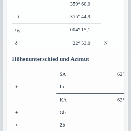
359° 60,0′
- t
355° 44,9′
t
004° 15,1′
W
δ
22° 53,0′
N
Höhenunterschied und Azimut
SA
62° 28
+
Ib
-2
KA
62° 26
+
Gb
13
+
Zb
-0