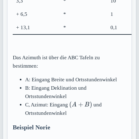
3,3
*
10
+ 6,5
*
1
+ 13,1
*
0,1
Das Azimuth ist über die ABC Tafeln zu
bestimmen:
A: Eingang Breite und Ortsstundenwinkel
B: Eingang Deklination und
Ortsstundenwinkel
(A+B)
(
+
)
C, Azimut: Eingang
A
B
und
Ortsstundenwinkel
Beispiel Norie