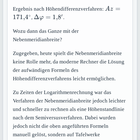
Az =
=
Ergebnis nach Höhendifferenzverfahren:
A
z
171{,}4^\ci
∘
′
\Delta
171
,
4
Δ
=
1
,
8
,
φ
.
\varphi
=
Wozu dann das Ganze mit der
1{,}8'
Nebenmeridianbreite?
Zugegeben, heute spielt die Nebenmeridianbreite
keine Rolle mehr, da moderne Rechner die Lösung
der aufwändigen Formeln des
Höhendifferenzverfahrens leicht ermöglichen.
Zu Zeiten der Logarithmenrechnung war das
Verfahren der Nebenmeridianbreite jedoch leichter
und schneller zu rechnen als eine Höhenstandlinie
nach dem Semiversusverfahren. Dabei wurden
jedoch nicht die oben angeführten Formeln
manuell gelöst, sondern auf Tafelwerke