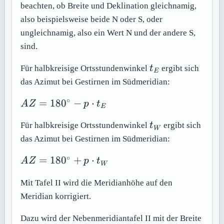
beachten, ob Breite und Deklination gleichnamig,
also beispielsweise beide N oder S, oder
ungleichnamig, also ein Wert N und der andere S,
sind.
t_E
Für halbkreisige Ortsstundenwinkel
t
ergibt sich
E
das Azimut bei Gestirnen im Südmeridian:
∘
AZ =
=
18
0
−
⋅
A
Z
p
t
E
180^\circ
t_W
- p \cdot
Für halbkreisige Ortsstundenwinkel
t
ergibt sich
W
t_E
das Azimut bei Gestirnen im Südmeridian:
∘
AZ =
=
18
0
+
⋅
A
Z
p
t
W
180^\circ
+ p
Mit Tafel II wird die Meridianhöhe auf den
\cdot
Meridian korrigiert.
t_W
Dazu wird der Nebenmeridiantafel II mit der Breite