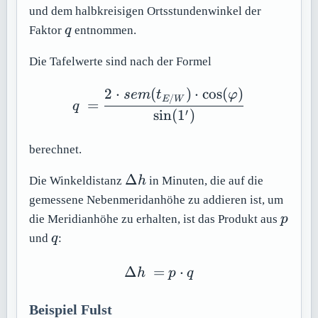
und dem halbkreisigen Ortsstundenwinkel der
q
Faktor
q
entnommen.
Die Tafelwerte sind nach der Formel
2
⋅
(
)
⋅
cos
(
)
q\ = \frac {2 \cdot sem
se
m
t
φ
/
E
W
=
q
sin
(
1
)
′
berechnet.
\Delta
Δ
Die Winkeldistanz
h
in Minuten, die auf die
h
gemessene Nebenmeridanhöhe zu addieren ist, um
p
die Meridianhöhe zu erhalten, ist das Produkt aus
p
q
und
q
:
Δ
=
\Delta h\ = p \cdot q
⋅
h
p
q
Beispiel Fulst