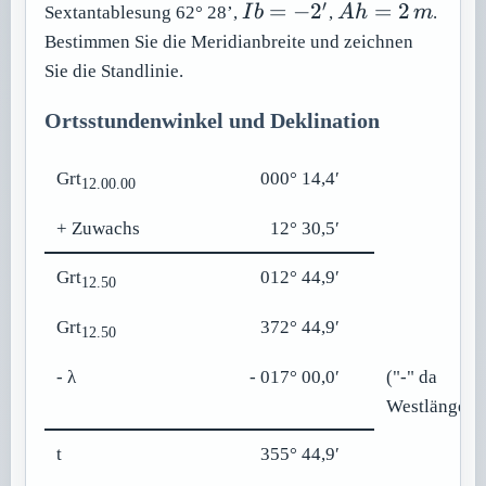
′
Ib
Ah
=
−
2
=
2
Sextantablesung 62° 28’,
I
b
,
A
h
m
.
=
=
Bestimmen Sie die Meridianbreite und zeichnen
-2'
2\,m
Sie die Standlinie.
Ortsstundenwinkel und Deklination
Grt
000° 14,4′
12.00.00
+ Zuwachs
12° 30,5′
Grt
012° 44,9′
12.50
Grt
372° 44,9′
12.50
- λ
- 017° 00,0′
("-" da
Westlänge)
t
355° 44,9′