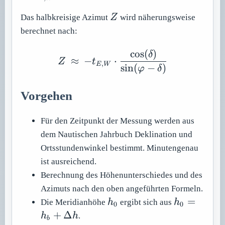
Z
Das halbkreisige Azimut
Z
wird näherungsweise
berechnet nach:
cos
(
)
Z\ \approx \ -t_{E,W}\c
δ
≈
−
⋅
Z
t
,
E
W
sin
(
−
)
φ
δ
Vorgehen
Für den Zeitpunkt der Messung werden aus
dem Nautischen Jahrbuch Deklination und
Ortsstundenwinkel bestimmt. Minutengenau
ist ausreichend.
Berechnung des Höhenunterschiedes und des
Azimuts nach den oben angeführten Formeln.
h_0
h_0 =
=
Die Meridianhöhe
h
ergibt sich aus
h
0
0
h_b +
+
Δ
h
h
.
b