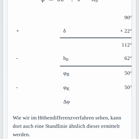
0
90° 00
+
δ
+ 22° 53
112° 53
-
h
62° 51
0
φ
50° 02
B
-
φ
50° 00
K
Δφ
2
Wie wir im Höhendifferenzverfahren sehen, kann
dort auch eine Standlinie ähnlich dieser ermittelt
werden.