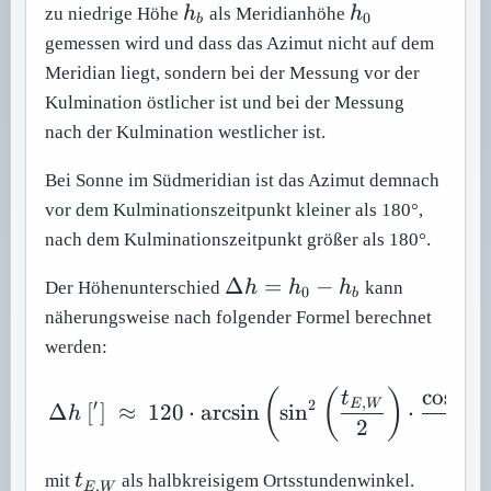
h_b
h_0
zu niedrige Höhe
h
als Meridianhöhe
h
0
b
gemessen wird und dass das Azimut nicht auf dem
Meridian liegt, sondern bei der Messung vor der
Kulmination östlicher ist und bei der Messung
nach der Kulmination westlicher ist.
Bei Sonne im Südmeridian ist das Azimut demnach
vor dem Kulminationszeitpunkt kleiner als 180°,
nach dem Kulminationszeitpunkt größer als 180°.
\Delta
Δ
=
−
Der Höhenunterschied
h
h
h
kann
0
b
h =
näherungsweise nach folgender Formel berechnet
h_0 -
werden:
h_b
cos
(
)
\Delta h\ [']\ \approx \
(
(
)
t
φ
,
2
′
E
W
Δ
[
]
≈
120
⋅
arcsin
sin
⋅
h
2
cos
t_{E,W}
mit
t
als halbkreisigem Ortsstundenwinkel.
,
E
W