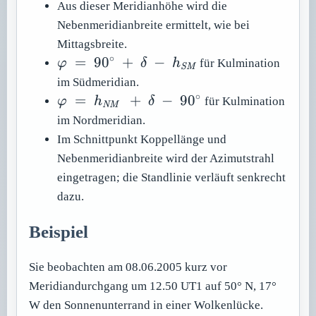
\Delta
Aus dieser Meridianhöhe wird die
h
Nebenmeridianbreite ermittelt, wie bei
Mittagsbreite.
∘
\varphi \ =\
=
90
+
−
φ
δ
h
für Kulmination
SM
90{}^{\circ}\ +\
im Südmeridian.
\delta \ -\
∘
\varphi \ =\
=
+
−
90
φ
h
δ
für Kulmination
NM
h_{\mathit{SM}}
h_{\mathit{NM}}\
im Nordmeridian.
\ +\ \delta \ -\
Im Schnittpunkt Koppellänge und
90{}^{\circ}
Nebenmeridianbreite wird der Azimutstrahl
eingetragen; die Standlinie verläuft senkrecht
dazu.
Beispiel
Sie beobachten am 08.06.2005 kurz vor
Meridiandurchgang um 12.50 UT1 auf 50° N, 17°
W den Sonnenunterrand in einer Wolkenlücke.