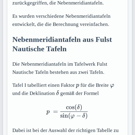
zurückgegriffen, die Nebenmeridiantafeln.
Es wurden verschiedene Nebenmeridiantafeln
entwickelt, die die Berechnung vereinfachen.
Nebenmeridiantafeln aus Fulst
Nautische Tafeln
Die Nebenmeridiantafeln im Tafelwerk Fulst
Nautische Tafeln bestehen aus zwei Tafeln.
p
\varphi
Tafel I tabelliert einen Faktor
p
für die Breite
φ
\delta
und die Deklination
δ
gemäß der Formel
cos
(
)
p\ = \frac {\cos(\delta 
δ
=
p
sin
(
−
)
φ
δ
Dabei ist bei der Auswahl der richtigen Tabelle zu