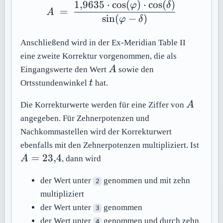
1
,
9635
⋅
cos
(
)
⋅
cos
(
)
A\ =\ \frac{1{,}9635 \c
φ
δ
=
A
sin
(
−
)
φ
δ
Anschließend wird in der Ex-Meridian Table II
eine zweite Korrektur vorgenommen, die als
A
Eingangswerte den Wert
A
sowie den
t
Ortsstundenwinkel
t
hat.
A
Die Korrekturwerte werden für eine Ziffer von
A
angegeben. Für Zehnerpotenzen und
Nachkommastellen wird der Korrekturwert
A =
ebenfalls mit den Zehnerpotenzen multipliziert. Ist
23{,
=
23
,
4
A
, dann wird
der Wert unter
genommen und mit zehn
2
multipliziert
der Wert unter
genommen
3
der Wert unter
genommen und durch zehn
4