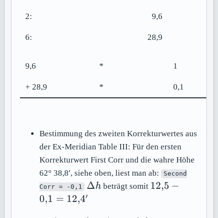
45'
2:
9,6
6:
28,9
9,6
*
1
+ 28,9
*
0,1
Bestimmung des zweiten Korrekturwertes aus
der Ex-Meridian Table III: Für den ersten
Korrekturwert First Corr und die wahre Höhe
62° 38,8′, siehe oben, liest man ab:
Second
\Delta
12{,}5
Δ
12
,
5
−
h
beträgt somit
Corr = -0,1
h
- 0{,}1
′
0
,
1
=
12
,
4
=