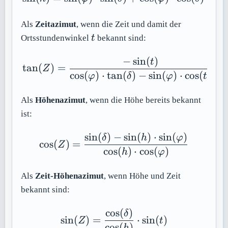
Als
Zeitazimut
, wenn die Zeit und damit der
t
Ortsstundenwinkel
t
bekannt sind:
−
sin
(
)
\tan(Z) = \frac{-\sin(t)
t
tan
(
)
=
Z
cos
(
)
⋅
tan
(
)
−
sin
(
)
⋅
cos
(
)
φ
δ
φ
t
Als
Höhenazimut
, wenn die Höhe bereits bekannt
ist:
sin
(
)
−
sin
(
)
⋅
sin
(
)
\cos(Z) = \frac{\sin(\d
δ
h
φ
cos
(
)
=
Z
cos
(
)
⋅
cos
(
)
h
φ
Als
Zeit-Höhenazimut
, wenn Höhe und Zeit
bekannt sind:
cos
(
)
\sin(Z) = \frac{\cos(\d
δ
sin
(
)
=
⋅
sin
(
)
Z
t
cos
(
)
h