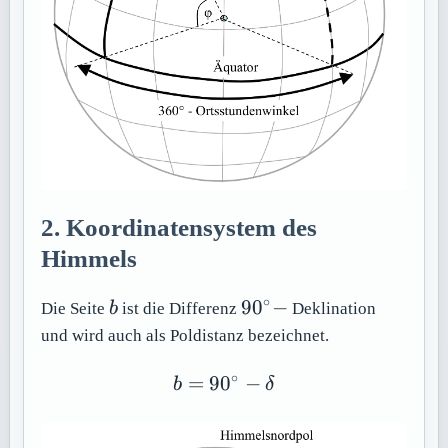
2. Koordinatensystem des
Himmels
∘
b
90^\circ
9
0
−
Die Seite
b
ist die Differenz
Deklination
-
und wird auch als Poldistanz bezeichnet.
∘
=
9
0
b = 90^\circ - \delta
−
b
δ