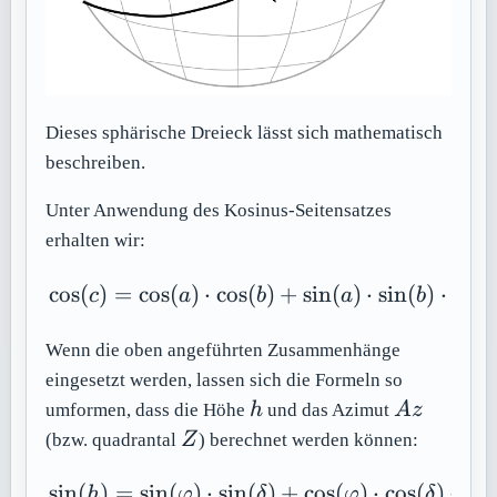
Dieses sphärische Dreieck lässt sich mathematisch
beschreiben.
Unter Anwendung des Kosinus-Seitensatzes
erhalten wir:
cos
(
)
=
cos
(
)
⋅
cos
(
\cos(c) = \cos(a)\cdot 
)
+
sin
(
)
⋅
sin
(
)
⋅
cos
(
c
a
b
a
b
Wenn die oben angeführten Zusammenhänge
eingesetzt werden, lassen sich die Formeln so
h
Az
umformen, dass die Höhe
h
und das Azimut
A
z
Z
(bzw. quadrantal
Z
) berechnet werden können:
sin
(
)
=
sin
(
)
⋅
sin
(
\sin(h) = \sin(\varphi)\
)
+
cos
(
)
⋅
cos
(
)
⋅
cos
h
φ
δ
φ
δ