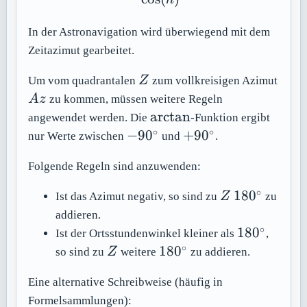
In der Astronavigation wird überwiegend mit dem
Zeitazimut gearbeitet.
Z
Um vom quadrantalen
Z
zum vollkreisigen Azimut
Az
A
z
zu kommen, müssen weitere Regeln
\arctan
arctan
angewendet werden. Die
-Funktion ergibt
∘
∘
-90^\circ
+90^\circ
−
9
0
+
9
0
nur Werte zwischen
und
.
Folgende Regeln sind anzuwenden:
∘
Z
180^\circ
18
0
Ist das Azimut negativ, so sind zu
Z
zu
addieren.
∘
180^\circ
18
0
Ist der Ortsstundenwinkel kleiner als
,
∘
Z
180^\circ
18
0
so sind zu
Z
weitere
zu addieren.
Eine alternative Schreibweise (häufig in
Formelsammlungen):