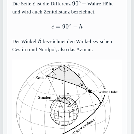
∘
c
90^\circ
9
0
−
Die Seite
c
ist die Differenz
Wahre Höhe
-
und wird auch Zenitdistanz bezeichnet.
∘
=
9
0
c = 90^\circ - h
−
c
h
\beta
Der Winkel
β
bezeichnet den Winkel zwischen
Gestirn und Nordpol, also das Azimut.