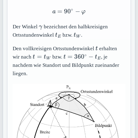
∘
=
9
0
a = 90^\circ - \varphi
−
a
φ
\gamma
Der Winkel
γ
bezeichnet den halbkreisigen
t_E
t_W
Ortsstundenwinkel
t
bzw.
t
.
E
W
t
Den vollkreisigen Ortsstundenwinkel
t
erhalten
∘
t =
t =
=
=
36
0
−
wir nach
t
t
bzw.
t
t
, je
W
E
t_W
360^\circ
nachdem wie Standort und Bildpunkt zueinander
- t_E
liegen.