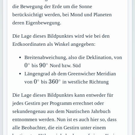
die Bewegung der Erde um die Sonne
berücksichtigt werden, bei Mond und Planeten
deren Eigenbewegung.
Die Lage dieses Bildpunktes wird wie bei den
Erdkoordinaten als Winkel angegeben:
Breitenabweichung, also die Deklination, von
∘
∘
0^\circ
90^\circ
0
9
0
bis
Nord bzw. Süd
Längengrad ab dem Greenwicher Meridian
∘
∘
0^\circ
360^\circ
0
36
0
von
bis
in westliche Richtung
Die Lage dieses Bildpunktes kann entweder für
jedes Gestirn per Programm errechnet oder
sekundengenau aus dem Nautischen Jahrbuch
entnommen werden. Nun ist es auch hier so, dass
alle Beobachter, die ein Gestirn unter einem