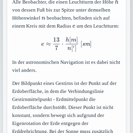
h
Alle Beobachter, die einen Leuchtturm der Höhe
h
von dessen Fuß bis zur Spitze unter demselben
n
Höhenwinkel
n
beobachten, befinden sich auf
e
einem Kreis mit dem Radius
e
um den Leuchtturm:
13
[
]
e \approx \frac{13}{7} 
h
m
≈
⋅
[
]
e
sm
7
[
]
′
n
In der astronomischen Navigation ist es dabei nicht
viel anders.
Der Bildpunkt eines Gestirns ist der Punkt auf der
Erdoberfläche, in dem die Verbindungslinie
Gestirnmittelpunkt - Erdmittelpunkt die
Erdoberfläche durchstößt. Dieser Punkt ist nicht
konstant, sondern bewegt sich aufgrund der
Eigenrotation der Erde entgegen der
Erddrehrichtung. Bei der Sonne muss zusätzlich