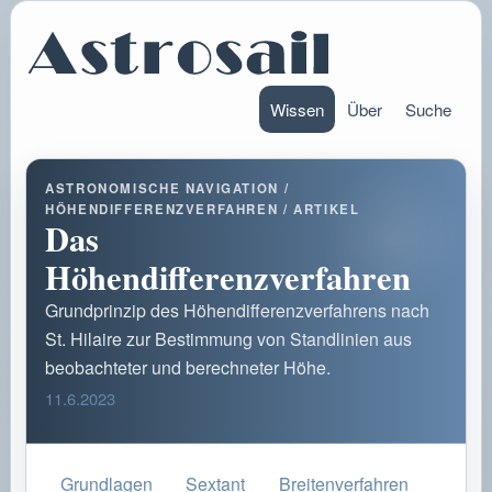
Wissen
Über
Suche
ASTRONOMISCHE NAVIGATION /
HÖHENDIFFERENZVERFAHREN / ARTIKEL
Das
Höhendifferenzverfahren
Grundprinzip des Höhendifferenzverfahrens nach
St. Hilaire zur Bestimmung von Standlinien aus
beobachteter und berechneter Höhe.
11.6.2023
Grundlagen
Sextant
Breitenverfahren