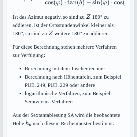
cos
(
)
⋅
tan
(
)
−
sin
(
)
⋅
cos
(
)
φ
δ
φ
t
Z
Ist das Azimut negativ, so sind zu
Z
180° zu
addieren. Ist der Ortsstundenwinkel kleiner als
Z
180°, so sind zu
Z
weitere 180° zu addieren.
Für diese Berechnung stehen mehrere Verfahren
zur Verfügung:
Berechnung mit dem Taschenrechner
Berechnung nach Höhentafeln, zum Beispiel
PUB. 249, PUB. 229 oder andere
logarithmische Verfahren, zum Beispiel
Semiversus-Verfahren
Aus der Sextantablesung SA wird die beobachtete
h_b
Höhe
h
nach diesem Rechenmuster bestimmt.
b