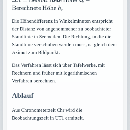
Δ
=
Beobachtete H
o
¨
he
−
h
h
b
\text{Beobachtete
Berechnete H
o
¨
he
h
r
Höhe } h_b -
\text{Berechnete
Die Höhendifferenz in Winkelminuten entspricht
Höhe } h_r
der Distanz von angenommener zu beobachteter
Standlinie in Seemeilen. Die Richtung, in die die
Standlinie verschoben werden muss, ist gleich dem
Azimut zum Bildpunkt.
Das Verfahren lässt sich über Tafelwerke, mit
Rechnern und früher mit logarithmischen
Verfahren berechnen.
Ablauf
Aus Chronometerzeit Chr wird die
Beobachtungszeit in UT1 ermittelt.