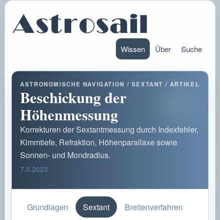
Wissen
Über
Suche
ASTRONOMISCHE NAVIGATION / SEXTANT / ARTIKEL
Beschickung der
Höhenmessung
Korrekturen der Sextantmessung durch Indexfehler,
Kimmtiefe, Refraktion, Höhenparallaxe sowie
Sonnen- und Mondradius.
7.6.2023
Grundlagen
Sextant
Breitenverfahren