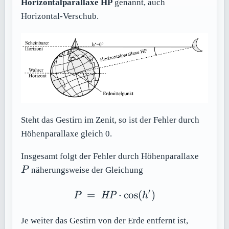
Horizontalparallaxe HP
genannt, auch
Horizontal-Verschub.
Steht das Gestirn im Zenit, so ist der Fehler durch
Höhenparallaxe gleich 0.
P
Insgesamt folgt der Fehler durch Höhenparallaxe
P
näherungsweise der Gleichung
′
=
P\ =\ \mathit{HP}\cdot
⋅
cos
(
)
P
HP
h
Je weiter das Gestirn von der Erde entfernt ist,