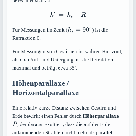
berechnet sich zu
′
=
h'\ =\ h_s-R
−
h
h
R
s
∘
h_s =
=
9
0
Für Messungen im Zenit (
h
) ist die
s
90^\circ
Refraktion 0.
Für Messungen von Gestirnen im wahren Horizont,
also bei Auf- und Untergang, ist die Refraktion
maximal und beträgt etwa 35′.
Höhenparallaxe /
Horizontalparallaxe
Eine relativ kurze Distanz zwischen Gestirn und
P
Erde bewirkt einen Fehler durch
Höhenparallaxe
P
, der daraus resultiert, dass die auf der Erde
ankommenden Strahlen nicht mehr als parallel