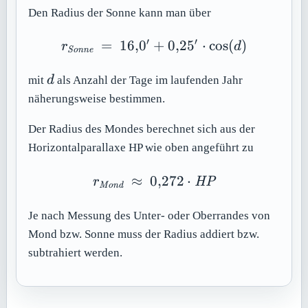
Den Radius der Sonne kann man über
′
′
=
16
,
0
+
r_{\mathit{Sonne}}\ =\
0
,
2
5
⋅
cos
(
)
r
d
Sonne
d
mit
d
als Anzahl der Tage im laufenden Jahr
näherungsweise bestimmen.
Der Radius des Mondes berechnet sich aus der
Horizontalparallaxe HP wie oben angeführt zu
≈
0
r_{\mathit{Mond}}\ \a
,
272
⋅
r
HP
Mond
Je nach Messung des Unter- oder Oberrandes von
Mond bzw. Sonne muss der Radius addiert bzw.
subtrahiert werden.