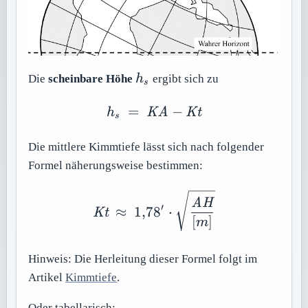
h_s
Die
scheinbare Höhe
h
ergibt sich zu
s
=
h_s\ =\ \mathit{KA}-
−
h
KA
Kt
s
Die mittlere Kimmtiefe lässt sich nach folgender
Formel näherungsweise bestimmen:
\mathit{Kt}\ \approx \
AH
′
≈
1
,
7
8
⋅
Kt
[
]
m
Hinweis: Die Herleitung dieser Formel folgt im
Artikel
Kimmtiefe
.
Oder tabellarisch: