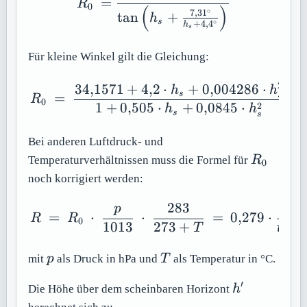
=
R
0
(
)
∘
7
,
31
tan
+
h
s
∘
+
4
,
4
h
s
Für kleine Winkel gilt die Gleichung:
2
34
,
1571
+
4
,
2
⋅
+
0
,
004286
⋅
R_0\ =\ \frac{34{,}15
h
h
s
=
s
R
0
1
+
0
,
505
⋅
+
0
,
0845
⋅
2
h
h
s
s
Bei anderen Luftdruck- und
R_0
Temperaturverhältnissen muss die Formel für
R
0
noch korrigiert werden:
283
p
p
R\ =\ R_0\ \cdot \ \fr
=
⋅
⋅
=
0
,
279
⋅
R
R
0
1013
273
+
+
T
t
p
T
mit
p
als Druck in hPa und
T
als Temperatur in °C.
′
h'
Die Höhe über dem scheinbaren Horizont
h