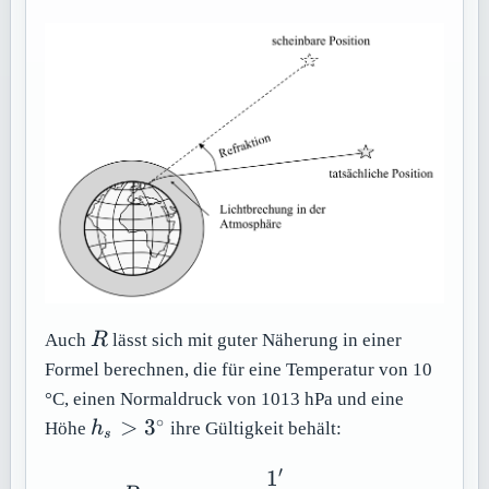
R
Auch
R
lässt sich mit guter Näherung in einer
Formel berechnen, die für eine Temperatur von 10
°C, einen Normaldruck von 1013 hPa und eine
∘
h_s >
>
3
Höhe
h
ihre Gültigkeit behält:
s
3^\circ
′
1
R_0\ =\frac{1'}{\tan \