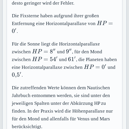
desto geringer wird der Fehler.
Die Fixsterne haben aufgrund ihrer großen
HP=0'
=
Entfernung eine Horizontalparallaxe von
H
P
′
0
.
Für die Sonne liegt die Horizontalparallaxe
′′
′′
HP=8''
9''
=
8
9
zwischen
H
P
und
, für den Mond
′
′
HP=54'
61'
=
5
4
6
1
zwischen
H
P
und
, die Planeten haben
′
HP=0'
0{,}5
=
0
eine Horizontalparallaxe zwischen
H
P
und
′
0
,
5
.
Die zutreffenden Werte können dem Nautischen
Jahrbuch entnommen werden, sie sind unter den
jeweiligen Spalten unter der Abkürzung HP zu
finden. In der Praxis wird die Höhenparallaxe nur
für den Mond und allenfalls für Venus und Mars
berücksichtigt.