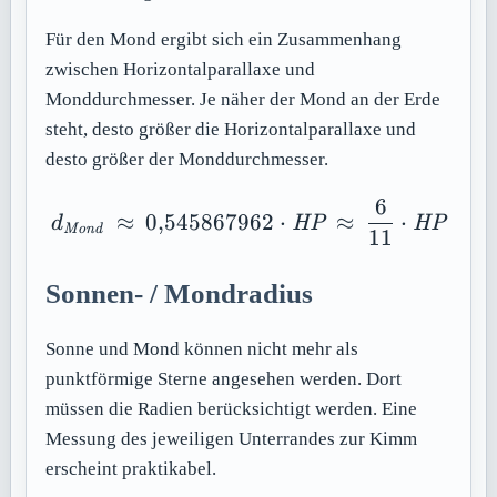
Für den Mond ergibt sich ein Zusammenhang
zwischen Horizontalparallaxe und
Monddurchmesser. Je näher der Mond an der Erde
steht, desto größer die Horizontalparallaxe und
desto größer der Monddurchmesser.
6
d_{\mathit{Mond}}\ \a
≈
0
,
545867962
⋅
≈
⋅
d
HP
HP
Mond
11
Sonnen- / Mondradius
Sonne und Mond können nicht mehr als
punktförmige Sterne angesehen werden. Dort
müssen die Radien berücksichtigt werden. Eine
Messung des jeweiligen Unterrandes zur Kimm
erscheint praktikabel.