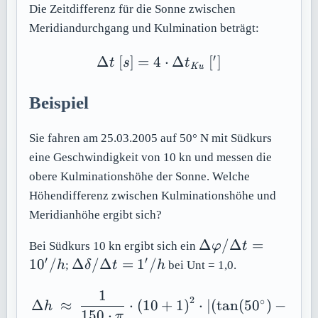
Die Zeitdifferenz für die Sonne zwischen
Meridiandurchgang und Kulmination beträgt:
′
Δ
[
]
=
4
\Delta t\ [s]=4\cdot \D
⋅
Δ
[
]
t
s
t
Ku
Beispiel
Sie fahren am 25.03.2005 auf 50° N mit Südkurs
eine Geschwindigkeit von 10 kn und messen die
obere Kulminationshöhe der Sonne. Welche
Höhendifferenz zwischen Kulminationshöhe und
Meridianhöhe ergibt sich?
\Delta
Δ
/Δ
=
Bei Südkurs 10 kn ergibt sich ein
φ
t
\varphi
′
′
\Delta
1
0
/
Δ
/Δ
=
1
/
h
;
δ
t
h
bei Unt = 1,0.
/
\delta
\Delta
1
/
\Delta h\ \approx \ \fr
2
∘
Δ
≈
⋅
(
10
+
1
)
⋅
∣
(
tan
(
50
)
−
tan
(
h
t =
\Delta
150
⋅
π