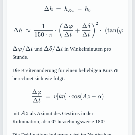
Δ
=
\Delta h\ =\ h_{\math
−
h
h
h
0
Ku
2
\Delta h\ \approx \ \fr
1
Δ
Δ
(
)
φ
δ
Δ
≈
⋅
+
⋅
∣
(
tan
(
)
−
h
φ
150
⋅
Δ
Δ
π
t
t
\Delta
\Delta
Δ
/Δ
Δ
/Δ
φ
t
und
δ
t
in Winkelminuten pro
\varphi
\delta
Stunde.
/
/
\alpha
\Delta
\Delta
Die Breitenänderung für einen beliebigen Kurs
α
t
t
berechnet sich wie folgt:
Δ
\frac{\Delta \varphi}{
φ
=
[
]
⋅
cos
(
−
)
v
kn
Az
α
Δ
t
Az
mit
A
z
als Azimut des Gestirns in der
Kulmination, also 0° beziehungsweise 180°.
Die Deklinationsänderung wird im Nautischen