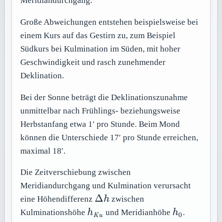
Meridiandurchgang.
Große Abweichungen entstehen beispielsweise bei
einem Kurs auf das Gestirn zu, zum Beispiel
Südkurs bei Kulmination im Süden, mit hoher
Geschwindigkeit und rasch zunehmender
Deklination.
Bei der Sonne beträgt die Deklinationszunahme
unmittelbar nach Frühlings- beziehungsweise
Herbstanfang etwa 1′ pro Stunde. Beim Mond
können die Unterschiede 17′ pro Stunde erreichen,
maximal 18′.
Die Zeitverschiebung zwischen
Meridiandurchgang und Kulmination verursacht
\Delta
Δ
eine Höhendifferenz
h
zwischen
h
h_{\mathit{Ku}}
h_0
Kulminationshöhe
h
und Meridianhöhe
h
.
0
Ku