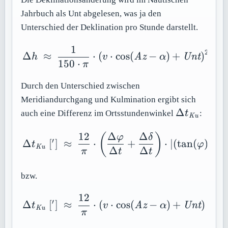
Jahrbuch als Unt abgelesen, was ja den
Unterschied der Deklination pro Stunde darstellt.
1
\Delta h\ \approx \ \fr
2
Δ
≈
⋅
(
⋅
cos
(
−
)
+
)
⋅
∣
(
h
v
Az
α
Unt
150
⋅
π
Durch den Unterschied zwischen
Meridiandurchgang und Kulmination ergibt sich
\Delta
Δ
auch eine Differenz im Ortsstundenwinkel
t
:
Ku
t_{\mathi
12
Δ
Δ
\Delta t_{\mathit{Ku}}\
(
)
φ
δ
′
Δ
[
]
≈
⋅
+
⋅
∣
(
tan
(
)
−
t
t
φ
Ku
Δ
Δ
π
t
t
bzw.
12
\Delta t_{\mathit{Ku}}\
′
Δ
[
]
≈
⋅
(
⋅
cos
(
−
)
+
)
⋅
∣
(
t
t
v
Az
α
Unt
Ku
π