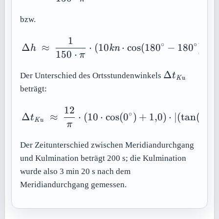
10'/h
t =
bzw.
1'/h
1
\Delta h\ \approx \ \fr
∘
∘
Δ
≈
⋅
(
10
⋅
cos
(
180
−
180
)
+
h
kn
150
⋅
π
\Delta
Δ
Der Unterschied des Ortsstundenwinkels
t
Ku
t_{\mathit
beträgt:
12
\Delta t_{\mathit{Ku}}\
∘
Δ
≈
⋅
(
10
⋅
cos
(
0
)
+
1
,
0
)
⋅
∣
(
tan
(
50
)
t
Ku
π
Der Zeitunterschied zwischen Meridiandurchgang
und Kulmination beträgt 200 s; die Kulmination
wurde also 3 min 20 s nach dem
Meridiandurchgang gemessen.