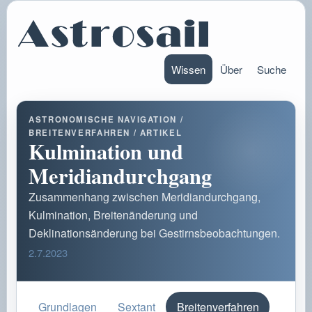
Wissen
Über
Suche
ASTRONOMISCHE NAVIGATION /
BREITENVERFAHREN / ARTIKEL
Kulmination und
Meridiandurchgang
Zusammenhang zwischen Meridiandurchgang,
Kulmination, Breitenänderung und
Deklinationsänderung bei Gestirnsbeobachtungen.
2.7.2023
Grundlagen
Sextant
Breitenverfahren