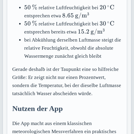
∘
50\,\%
20\,^\circ
50
%
20
C
relative Luftfeuchtigkeit bei
\mathrm{C
3
8.65\,\mathrm{g/m^3}
8.65
g/
m
entsprechen etwa
∘
50\,\%
30\,^\circ
50
%
30
C
relative Luftfeuchtigkeit bei
\mathrm{C
3
15.2\,\mathrm{g/
15.2
g/
m
entsprechen bereits etwa
bei Abkühlung derselben Luftmasse steigt die
relative Feuchtigkeit, obwohl die absolute
Wassermenge zunächst gleich bleibt
Gerade deshalb ist der Taupunkt eine so hilfreiche
Größe: Er zeigt nicht nur einen Prozentwert,
sondern die Temperatur, bei der dieselbe Luftmasse
tatsächlich Wasser abscheiden würde.
Nutzen der App
Die App macht aus einem klassischen
meteorologischen Messverfahren ein praktisches