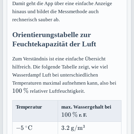
Damit geht die App über eine einfache Anzeige
hinaus und bildet die Messmethode auch
rechnerisch sauber ab.
Orientierungstabelle zur
Feuchtekapazität der Luft
Zum Verständnis ist eine einfache Übersicht
hilfreich. Die folgende Tabelle zeigt, wie viel
Wasserdampf Luft bei unterschiedlichen
100\,
Temperaturen maximal aufnehmen kann, also bei
100
%
relativer Luftfeuchtigkeit.
100\,\
Temperatur
max. Wassergehalt bei
100
%
r. F.
∘
3
-5\,^\circ
3.2\,\mathrm{g/m^3}
−
5
C
3.2
g/
m