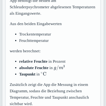
App benötigt die beiden am
Schleuderpsychrometer abgelesenen Temperaturen
als Eingangswerte.
Aus den beiden Eingabewerten
Trockentemperatur
Feuchttemperatur
werden berechnet:
relative Feuchte
in Prozent
3
g/m^3
/
absolute Feuchte
in
g
m
∘
^\circ
C
Taupunkt
in
\mathrm{C}
Zusätzlich zeigt die App die Messung in einem
Diagramm, sodass die Beziehung zwischen
Temperatur, Feuchte und Taupunkt anschaulich
sichtbar wird.