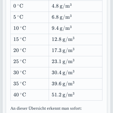
\mathrm{C}
∘
3
0\,^\circ
4.8\,\mathrm{g/m^3}
0
C
4.8
g/
m
\mathrm{C}
∘
3
5\,^\circ
6.8\,\mathrm{g/m^3}
5
C
6.8
g/
m
\mathrm{C}
∘
3
10\,^\circ
9.4\,\mathrm{g/m^3}
10
C
9.4
g/
m
\mathrm{C}
∘
3
15\,^\circ
12.8\,\mathrm{g/m^3}
15
C
12.8
g/
m
\mathrm{C}
∘
3
20\,^\circ
17.3\,\mathrm{g/m^3}
20
C
17.3
g/
m
\mathrm{C}
∘
3
25\,^\circ
23.1\,\mathrm{g/m^3}
25
C
23.1
g/
m
\mathrm{C}
∘
3
30\,^\circ
30.4\,\mathrm{g/m^3}
30
C
30.4
g/
m
\mathrm{C}
∘
3
35\,^\circ
39.6\,\mathrm{g/m^3}
35
C
39.6
g/
m
\mathrm{C}
∘
3
40\,^\circ
51.2\,\mathrm{g/m^3}
40
C
51.2
g/
m
\mathrm{C}
An dieser Übersicht erkennt man sofort: