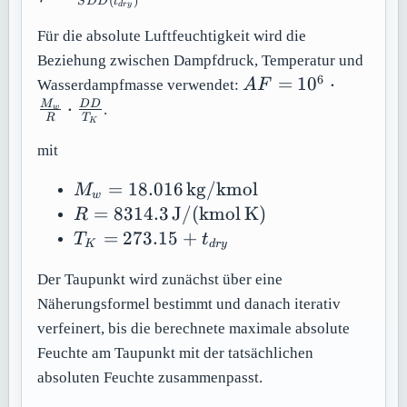
(
)
S
D
D
t
{SDD
d
r
y
\cdo
Für die absolute Luftfeuchtigkeit wird die
Beziehung zwischen Dampfdruck, Temperatur und
6
AF = 10^6
=
1
0
⋅
Wasserdampfmasse verwendet:
A
F
\cdot
⋅
M
D
D
.
w
R
T
\frac{M_w}
K
{R} \cdot
mit
\frac{DD}
M_w =
=
18.016
kg/kmol
{T_K}
M
w
18.016\,\mathrm{kg/kmol}
R =
=
8314.3
J/
(
kmol
K
)
R
8314.3\,\mathrm{J/(kmol\,K)}
T_K =
=
273.15
+
T
t
K
d
r
y
273.15
+
Der Taupunkt wird zunächst über eine
t_{dry}
Näherungsformel bestimmt und danach iterativ
verfeinert, bis die berechnete maximale absolute
Feuchte am Taupunkt mit der tatsächlichen
absoluten Feuchte zusammenpasst.