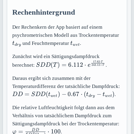
Rechenhintergrund
Der Rechenkern der App basiert auf einem
t_{d
psychrometrischen Modell aus Trockentemperatur
t_{wet}
t
und Feuchttemperatur
t
.
d
r
y
w
e
t
Zunächst wird ein Sättigungsdampfdruck
17.62
⋅
SDD(T) =
T
(
)
=
6.112
⋅
berechnet:
S
D
D
T
e
.
243.12
+
T
6.112 \cdot
e^{\frac{17.62
Daraus ergibt sich zusammen mit der
\cdot T}
DD 
Temperaturdifferenz der tatsächliche Dampfdruck:
{243.12 + T}}
SDD(
=
(
)
−
0.67
⋅
(
−
)
D
D
S
D
D
t
t
t
.
w
e
t
d
r
y
w
e
t
- 0.6
(t_{d
Die relative Luftfeuchtigkeit folgt dann aus dem
t_{w
Verhältnis von tatsächlichem Dampfdruck zum
\var
Sättigungsdampfdruck bei der Trockentemperatur:
\fra
=
⋅
100
D
D
φ
.