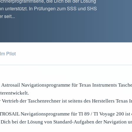
rechnerprogrammserie, die Dich bei der Lösung
on unterstützt. In Prüfungen zum SSS und SHS
seit...
lm Pilot
 Astrosail Navigationsprogramme für Texas Instruments Tasch
terentwickelt.
 Vertrieb der Taschenrechner ist seitens des Herstellers Texas I
ROSAIL Navigationsprogramme für TI 89 / TI Voyage 200 ist 
 Dich bei der Lösung von Standard-Aufgaben der Navigation unt