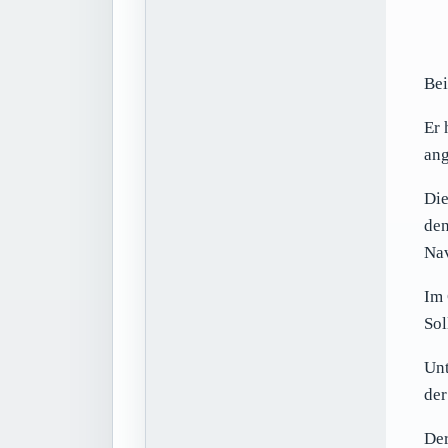
Bei
Er 
ang
Die
den
Nav
Im 
Sol
Unt
der
Der