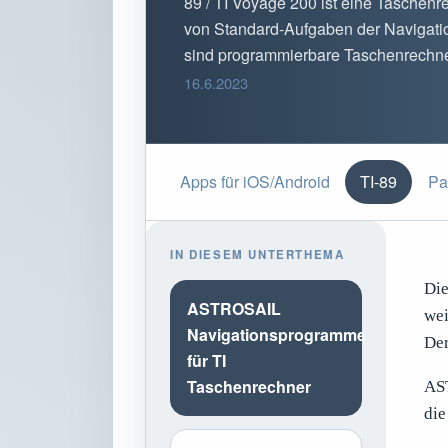
89 / TI Voyage 200 ist eine Taschen
von Standard-Aufgaben der Navigati
sind programmierbare Taschenrechner 
16.6.2023
Apps für iOS/Android
TI-89
Pa
IN DIESEM UNTERTHEMA
Die
ASTROSAIL
wei
Navigationsprogramme
Der
für TI
Taschenrechner
AST
die