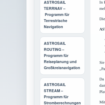
ASTROSAIL
In 
TERRNAV –
meh
Programm für
Die
Terrestrische
Navigation
AS
ASTROSAIL
ROUTING –
Programm für
Reiseplanung und
Sie
Großkreisnavigation
„Pa
Da 
ASTROSAIL
dam
STREAM –
Pla
Programm für
Mit
Stromberechnungen