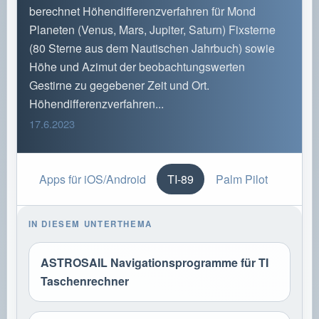
berechnet Höhendifferenzverfahren für Mond
Planeten (Venus, Mars, Jupiter, Saturn) Fixsterne
(80 Sterne aus dem Nautischen Jahrbuch) sowie
Höhe und Azimut der beobachtungswerten
Gestirne zu gegebener Zeit und Ort.
Höhendifferenzverfahren...
17.6.2023
Apps für iOS/Android
TI-89
Palm Pilot
IN DIESEM UNTERTHEMA
ASTROSAIL Navigationsprogramme für TI
Taschenrechner